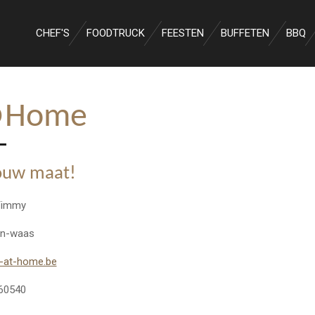
CHEF'S
FOODTRUCK
FEESTEN
BUFFETEN
BBQ
@Home
jouw maat!
 Timmy
en-waas
-at-home.be
660540