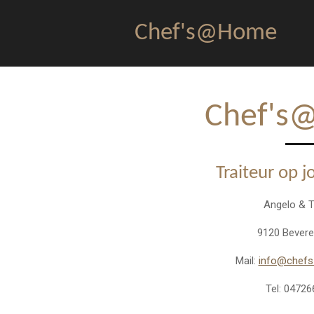
Ga
Chef's@Home
direct
naar
de
hoofdinhoud
Chef's
Traiteur op 
Angelo &
9120 Bever
Mail:
info@chefs
Tel: 0472